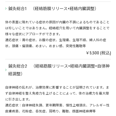
鍼灸総合1 （経絡筋膜リリース+経絡内臓調整）
体の表面に現れている症状の原因が内臓の不調によるものであること
は珍しいことではありまん。経絡経穴を用いて内臓調整をすることで
様々な症状にアプローチができます。
適応症状：胃の症状、お腹の症状、生理痛、生理不順、婦人科の症
状、頭痛・偏頭痛、めまい，めまい感、突発性難聴等
￥5,500 (税込)
鍼灸総合2 （経絡筋膜リリース+経絡内臓調整+自律神
経調整）
自律神経の乱れが、治療効果に影響することが証明されています。ま
ず自律神経を整え免疫力を上げることによって、体の治癒力を最大限
に引き出します。
適応症状：自律神経失調、更年期障害、慢性上咽頭炎、アレルギー性
皮膚疾患、花粉症、呑気症、耳鳴り、難聴、顔面神経麻痺等