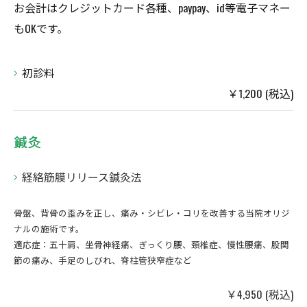
お会計はクレジットカード各種、paypay、id等電子マネー
もOKです。
初診料
￥1,200 (税込)
鍼灸
経絡筋膜リリース鍼灸法
骨盤、背骨の歪みを正し、痛み・シビレ・コリを改善する当院オリジ
ナルの施術です。
適応症：五十肩、坐骨神経痛、ぎっくり腰、頚椎症、慢性腰痛、股関
節の痛み、手足のしびれ、脊柱管狭窄症など
￥4,950 (税込)