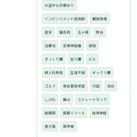
お盆中も診療あり
インピンジメント症候群
腱板損傷
症状
鍼灸院
五十肩
熊谷
治療法
坐骨神経痛
原因
ぎっくり腰
反り腰
ピル
婦人科疾患
生理不順
ギックリ腰
ゴルフ
脊柱管狭窄症
行田
深谷
しびれ
痛み
ストレートネック
股関節
筋膜リリース
自律神経
巻き肩
肩甲骨