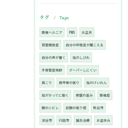
タグ
Tags
頚椎ヘルニア
PMS
お正月
耳管開放症
自分の呼吸音が聞こえる
自分の声が響く
指のしびれ
手根管症候群
グーパーしにくい
肩こり
肩甲骨の張り
指のけいれん
指がかってに動く
骨盤の歪み
頚椎症
腕のシビレ
前腕の張り感
熊谷市
深谷市
行田市
鍼灸治療
お盆休み