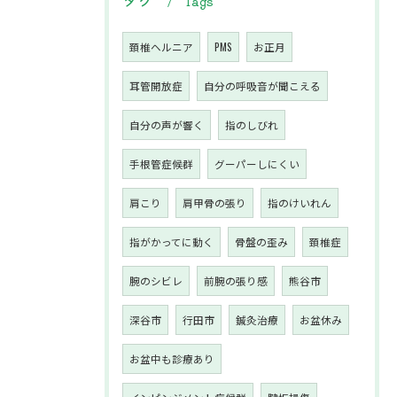
Tags
頚椎ヘルニア
PMS
お正月
耳管開放症
自分の呼吸音が聞こえる
自分の声が響く
指のしびれ
手根管症候群
グーパーしにくい
肩こり
肩甲骨の張り
指のけいれん
指がかってに動く
骨盤の歪み
頚椎症
腕のシビレ
前腕の張り感
熊谷市
深谷市
行田市
鍼灸治療
お盆休み
お盆中も診療あり