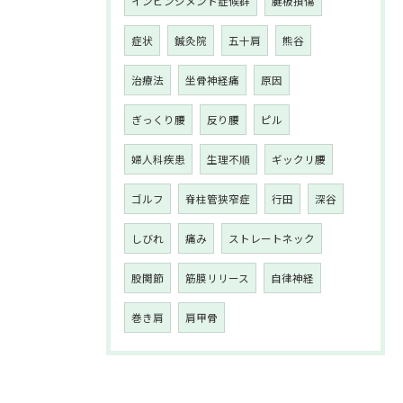
インピンジメント症候群
腱板損傷
症状
鍼灸院
五十肩
熊谷
治療法
坐骨神経痛
原因
ぎっくり腰
反り腰
ピル
婦人科疾患
生理不順
ギックリ腰
ゴルフ
脊柱管狭窄症
行田
深谷
しびれ
痛み
ストレートネック
股関節
筋膜リリース
自律神経
巻き肩
肩甲骨