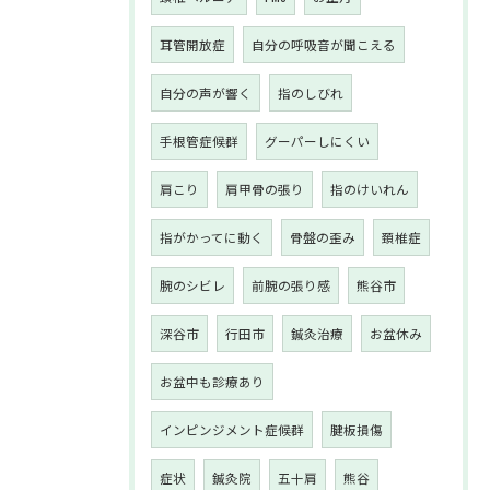
耳管開放症
自分の呼吸音が聞こえる
自分の声が響く
指のしびれ
手根管症候群
グーパーしにくい
肩こり
肩甲骨の張り
指のけいれん
指がかってに動く
骨盤の歪み
頚椎症
腕のシビレ
前腕の張り感
熊谷市
深谷市
行田市
鍼灸治療
お盆休み
お盆中も診療あり
インピンジメント症候群
腱板損傷
症状
鍼灸院
五十肩
熊谷