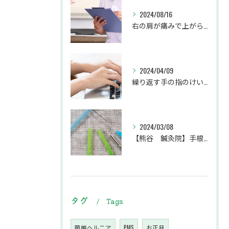
2024/08/16
右の肩が痛みで上がらず、左の腕から肩甲骨にかけてがしびれている患者様
2024/04/09
繰り返す手の指のけいれんでお悩みの患者様
2024/03/08
【熊谷 鍼灸院】手根管症候群で手のシビレ・痛みにお悩みの患者様
タグ
Tags
頚椎ヘルニア
PMS
お正月