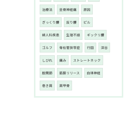
治療法
坐骨神経痛
原因
ぎっくり腰
反り腰
ピル
婦人科疾患
生理不順
ギックリ腰
ゴルフ
脊柱管狭窄症
行田
深谷
しびれ
痛み
ストレートネック
股関節
筋膜リリース
自律神経
巻き肩
肩甲骨