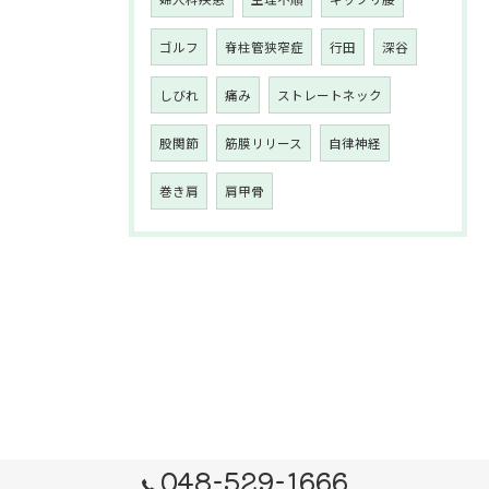
ゴルフ
脊柱管狭窄症
行田
深谷
しびれ
痛み
ストレートネック
股関節
筋膜リリース
自律神経
巻き肩
肩甲骨
048-529-1666