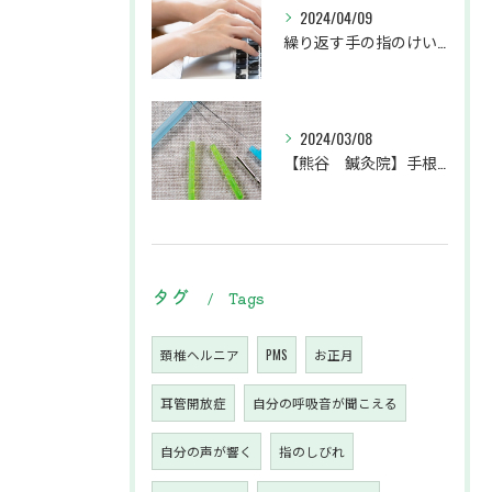
2024/04/09
繰り返す手の指のけいれんでお悩みの患者様
2024/03/08
【熊谷 鍼灸院】手根管症候群で手のシビレ・痛みにお悩みの患者様
タグ
Tags
頚椎ヘルニア
PMS
お正月
耳管開放症
自分の呼吸音が聞こえる
自分の声が響く
指のしびれ