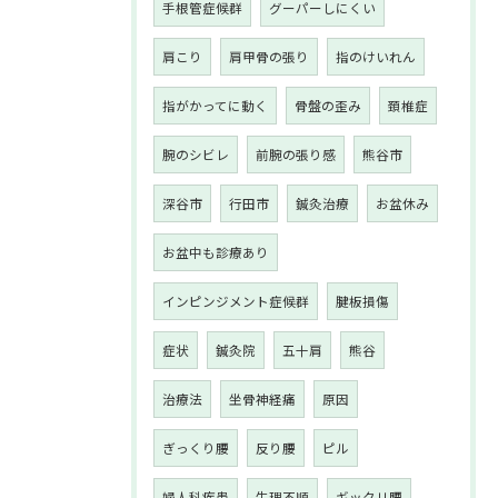
手根管症候群
グーパーしにくい
肩こり
肩甲骨の張り
指のけいれん
指がかってに動く
骨盤の歪み
頚椎症
腕のシビレ
前腕の張り感
熊谷市
深谷市
行田市
鍼灸治療
お盆休み
お盆中も診療あり
インピンジメント症候群
腱板損傷
症状
鍼灸院
五十肩
熊谷
治療法
坐骨神経痛
原因
ぎっくり腰
反り腰
ピル
婦人科疾患
生理不順
ギックリ腰