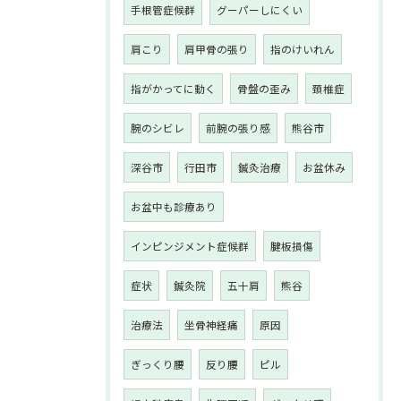
手根管症候群
グーパーしにくい
肩こり
肩甲骨の張り
指のけいれん
指がかってに動く
骨盤の歪み
頚椎症
腕のシビレ
前腕の張り感
熊谷市
深谷市
行田市
鍼灸治療
お盆休み
お盆中も診療あり
インピンジメント症候群
腱板損傷
症状
鍼灸院
五十肩
熊谷
治療法
坐骨神経痛
原因
ぎっくり腰
反り腰
ピル