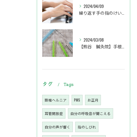
2024/04/09
繰り返す手の指のけいれんでお悩みの患者様
2024/03/08
【熊谷 鍼灸院】手根管症候群で手のシビレ・痛みにお悩みの患者様
タグ
Tags
頚椎ヘルニア
PMS
お正月
耳管開放症
自分の呼吸音が聞こえる
自分の声が響く
指のしびれ