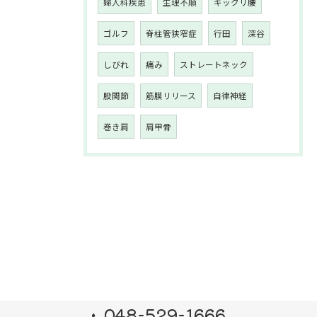
婦人科疾患
生理不順
ギックリ腰
ゴルフ
脊柱管狭窄症
行田
深谷
しびれ
痛み
ストレートネック
股関節
筋膜リリース
自律神経
巻き肩
肩甲骨
048-529-1666