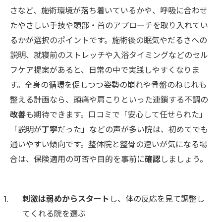
さなど、施術環境が落ち着いているかや、呼吸に合わせ
たやさしい手技や頭部・首のアプローチを取り入れてい
るかが選択のポイントです。施術後の眠気やだるさへの
説明、就寝前のストレッチや入浴タイミングなどのセル
フケア提案があると、日常の中で実践しやすくなりま
す。全身の循環を促しつつ姿勢の崩れや骨盤のねじれも
整える計画なら、頭痛や肩こりといった連鎖する不調の
改善
も期待できます。口コミで「安心して任せられた」
「説明が
丁寧
だった」などの声が多い院は、初めてでも
通いやすい傾向です。整体院と整骨の違いが気になる場
合は、保険適用の可否や目的を事前に
確認
しましょう。
刺激は弱めからスタート
し、体の反応を見て調整し
てくれる院を選ぶ