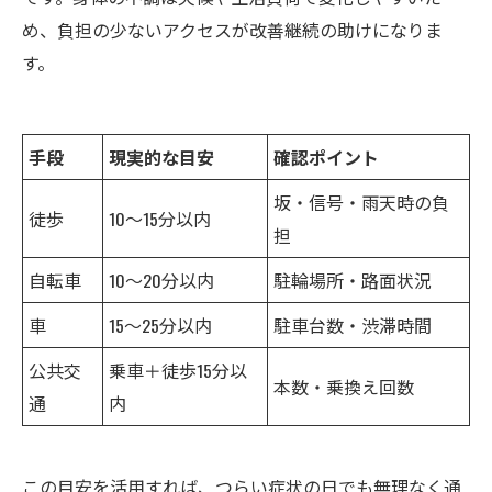
め、負担の少ないアクセスが改善継続の助けになりま
す。
手段
現実的な目安
確認ポイント
坂・信号・雨天時の負
徒歩
10〜15分以内
担
自転車
10〜20分以内
駐輪場所・路面状況
車
15〜25分以内
駐車台数・渋滞時間
公共交
乗車＋徒歩15分以
本数・乗換え回数
通
内
この目安を活用すれば、つらい症状の日でも無理なく通