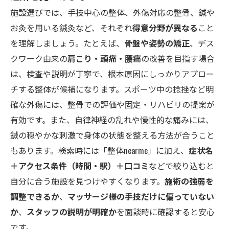
施設選びでは、手技中心の整体、外傷対応の整骨、鍼や
お灸を用いる鍼灸など、それぞれ
得意分野が異なる
こと
を理解しましょう。たとえば、
骨盤や姿勢の矯正
、デス
クワーク由来の
肩こり・頭痛・腰痛
の改善を目指す場合
は、検査や説明が丁寧で、根本原因にしっかりアプロー
チする整体が候補になります。スポーツ中の捻挫など明
確な外傷には、整骨での評価や固定・リハビリの提案が
有効です。また、自律神経の乱れや慢性的な痛みには、
鍼の穏やかな刺激で身体の状態を整える方法が合うこと
もあります。検索時には「整体nearme」に加え、
症状名
＋アクセス条件（時間・駅）＋口コミ
などで絞り込むと
自分に合う施設を見つけやすくなります。
施術の強弱を
調整できるか
、
マッサージ様の手技だけに偏っていない
か
、
スタッフの説明が明確か
を面談時に確認すると安心
です。