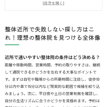
近所の整体院を症状別で選ぶコツと失敗しない
おすすめ基準
整体と接骨院や鍼灸院を近所で選ぶ時に押さえ
整体近所で失敗しない探し方はこ
ておきたい実用比較
れ！理想の整体院を見つける全体像
アクセス
近所で通いやすい整体院の条件はどう決める？
距離や移動時間、営業時間、予約の取りやすさは、継続
して通院できるかどうかを左右する大事なポイントで
す。まずは自宅や職場からの所要時間に注目し、徒歩10
分以内や車で15分以内など現実的な範囲で候補を絞り込
みましょう。次に、平日夜や土日の営業有無を確認し、
自分の生活リズムに合うかどうかを見極めます。予約は