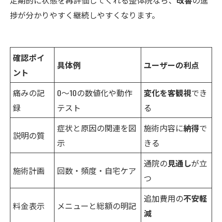
定期的に状態を再評価してくれる整体院なら、
改善
の進
捗が分かりやすく継続しやすくなります。
確認ポイ
具体例
ユーザーの利点
ント
痛みの記
0〜10の数値化や動作
変化を客観視
でき
録
テスト
る
症状と原因の関連を図
施術内容に
納得
で
説明の質
示
きる
通院の
見通し
が立
施術計画
回数・頻度・自宅ケア
つ
追加費用の
不安軽
料金表示
メニューと総額の明記
減