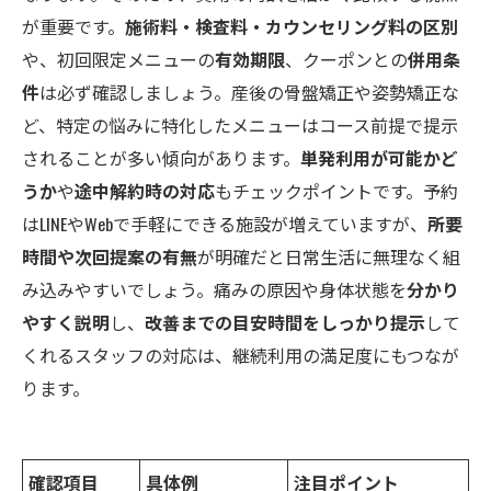
が重要です。
施術料・検査料・カウンセリング料の区別
や、初回限定メニューの
有効期限
、クーポンとの
併用条
件
は必ず確認しましょう。産後の骨盤矯正や姿勢矯正な
ど、特定の悩みに特化したメニューはコース前提で提示
されることが多い傾向があります。
単発利用が可能かど
うか
や
途中解約時の対応
もチェックポイントです。予約
はLINEやWebで手軽にできる施設が増えていますが、
所要
時間や次回提案の有無
が明確だと日常生活に無理なく組
み込みやすいでしょう。痛みの原因や身体状態を
分かり
やすく説明
し、
改善までの目安時間をしっかり提示
して
くれるスタッフの対応は、継続利用の満足度にもつなが
ります。
確認項目
具体例
注目ポイント