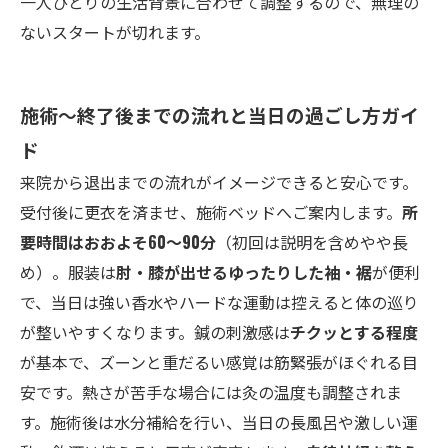
一人ひとりの生活背景に合わせて調整するので、無理の
ないスタートが切れます。
施術〜終了後までの流れと当日の過ごし方ガイ
ド
来院から退出までの流れがイメージできると安心です。
受付後に更衣を済ませ、施術ベッドへご案内します。
所
要時間はおおよそ60〜90分
（初回は説明を含めやや長
め）。服装は
肘・膝が出せるゆったりした袖・裾
が便利
で、当日は強い香水やハードな運動は控えると体の巡り
が整いやすくなります。鍼の刺激感は
チクッとする程度
が基本で、ズーンと重だるい感覚は筋緊張がほぐれる目
安です。熱さが苦手な場合には灸の温度も調整されま
す。施術後は水分補給を行い、当日の長風呂や激しい運