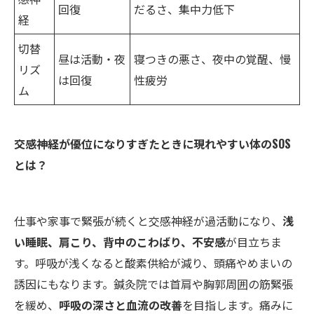
回復
だるさ、集中力低下
経
切替
昼は活動・夜
寝つきの悪さ、夜中の覚醒、慢
リズ
は回復
性疲労
ム
交感神経が優位になりすぎたときに現れやすい体のSOS
とは？
仕事や家事で緊張が続くと交感神経が過活動になり、
浅
い睡眠、肩こり、背中のこわばり、不安感
が目立ちま
す。呼吸が浅くなると酸素供給が減り、頭痛やめまいの
誘因にもなります。鍼灸院では首肩や胸郭周囲の筋緊張
を緩め、
呼吸の深さと血流の改善
を目指します。痛みに