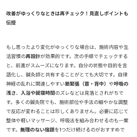
改善がゆっくりなときは再チェック！見直しポイントも
伝授
もし思ったより変化がゆっくりな場合は、施術内容や生
活習慣の
再設計
が効果的です。次の手順でチェックする
と、前進がスムーズになります。自分の状態や目的を言
語化し、鍼灸師と共有することがとても大切です。自律
神経の乱れに関連しやすい
筋緊張（首・背中）
や
呼吸の
浅さ
、
入浴や就寝時間
のズレなどは見落とされがちで
す。多くの鍼灸院でも、施術部位や手法の細やかな調整
で反応が変わることは珍しくありません。必要に応じて
整体や軽いマッサージ、呼吸法を組み合わせるのも一案
です。
無理のない宿題
を1つだけ続けるのがおすすめで