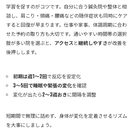
学習を促すのがコツです。自分に合う鍼灸院や整体と相
談し、肩こり・頭痛・腰痛などの随伴症状も同時にケア
すると回復が早まります。仕事や家事、体調周期に合わ
せた予約の取り方も大切です。通いやすい時間帯の選択
肢が多い院を選ぶと、
アクセス
と
継続しやすさ
が改善を
後押しします。
初期は週1〜2回
で反応を安定化
3〜5回で睡眠や緊張の変化
を確認
変化が出たら
2〜3週おき
に間隔を調整
短期間で無理に詰めず、身体が変化を定着させるリズム
を大事にしましょう。