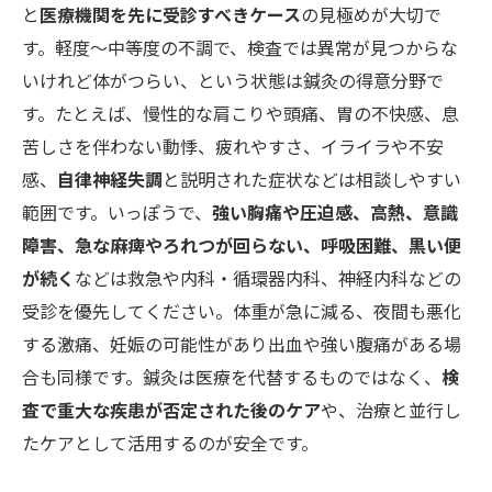
と
医療機関を先に受診すべきケース
の見極めが大切で
す。軽度〜中等度の不調で、検査では異常が見つからな
いけれど体がつらい、という状態は鍼灸の得意分野で
す。たとえば、慢性的な肩こりや頭痛、胃の不快感、息
苦しさを伴わない動悸、疲れやすさ、イライラや不安
感、
自律神経失調
と説明された症状などは相談しやすい
範囲です。いっぽうで、
強い胸痛や圧迫感、高熱、意識
障害、急な麻痺やろれつが回らない、呼吸困難、黒い便
が続く
などは救急や内科・循環器内科、神経内科などの
受診を優先してください。体重が急に減る、夜間も悪化
する激痛、妊娠の可能性があり出血や強い腹痛がある場
合も同様です。鍼灸は医療を代替するものではなく、
検
査で重大な疾患が否定された後のケア
や、治療と並行し
たケアとして活用するのが安全です。