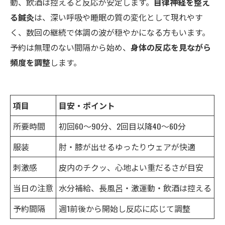
動、飲酒は控えると反応が安定します。
自律神経を整え
る鍼灸
は、深い呼吸や睡眠の質の変化として現れやす
く、数回の継続で体調の波が穏やかになる方もいます。
予約は無理のない間隔から始め、
身体の反応を見ながら
頻度を調整
します。
項目
目安・ポイント
所要時間
初回60〜90分、2回目以降40〜60分
服装
肘・膝が出せるゆったりウェアが快適
刺激感
皮内のチクッ、心地よい重だるさが目安
当日の注意
水分補給、長風呂・激運動・飲酒は控える
予約間隔
週1前後から開始し反応に応じて調整