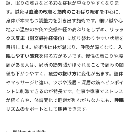
調、眠りの浅さなど多彩な症状が重なりやすくなりま
す。鍼灸は
血流の改善
と
筋肉のこわばり緩和
を中心に、
身体が本来もつ調整力を引き出す施術です。細い鍼や心
地よい温熱のお灸で交感神経の高ぶりをしずめ、
リラッ
クス反応（副交感神経優位）
に切り替わりやすい状態を
目指します。施術後は体が温まり、呼吸が深くなり、
入
眠しやすい感覚
を得る方が多いです。慢性の肩こりや腰
痛がある人は、局所の筋緊張がほぐれることで痛みの閾
値も下がりやすく、
疲労の抜け方
に変化が出ます。整体
やマッサージと違い、ツボや浅層・深層の筋へピンポイ
ントに刺激できるのが特長です。仕事や家事でストレス
が続く方や、体調変化で睡眠が乱れがちな方にも、
睡眠
リズムのサポート
として期待できます。