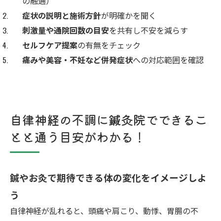
の融通）
症状の説明と施術方針
が明確かを聞く
刺激量や通院回数の目安
を共有し不安を減らす
セルフケア提案
の有無をチェック
痛みや美容・不妊など併発症状
への対応範囲を確認
自律神経の不調に鍼灸院でできるこ
とと通う目安がわかる！
鍼やお灸で期待できる体の変化をイメージしよ
う
自律神経が乱れると、頭痛や肩こり、動悸、胃腸の不