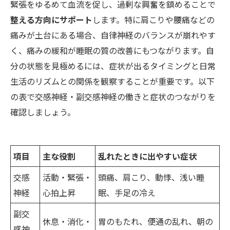
緊張をゆるめて血流を促し、過剰な興奮を鎮めることで
整える方向にサポート
します。特に肩こりや腰痛などの
痛みが土台にある場合、自律神経のバランスが崩れやす
く、痛みの緩和が睡眠の質の改善にもつながります。自
分の状態を見極めるには、症状が出るタイミングと日常
生活のリズムとの関係を観察することが重要です。以下
の表で交感神経・副交感神経の働きと症状のつながりを
確認しましょう。
項目
主な役割
乱れたときに出やすい症状
交感
活動・緊張・
頭痛、肩こり、動悸、浅い睡
神経
心拍上昇
眠、手足の冷え
副交
休息・消化・
胃のもたれ、便通の乱れ、朝の
感神