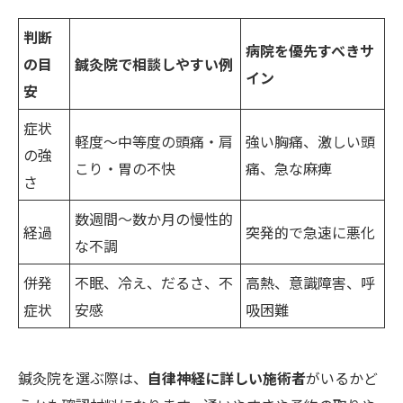
判断
病院を優先すべきサ
の目
鍼灸院で相談しやすい例
イン
安
症状
軽度〜中等度の頭痛・肩
強い胸痛、激しい頭
の強
こり・胃の不快
痛、急な麻痺
さ
数週間〜数か月の慢性的
経過
突発的で急速に悪化
な不調
併発
不眠、冷え、だるさ、不
高熱、意識障害、呼
症状
安感
吸困難
鍼灸院を選ぶ際は、
自律神経に詳しい施術者
がいるかど