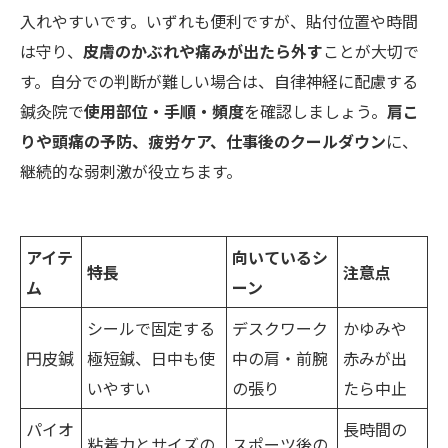
入れやすいです。いずれも便利ですが、貼付位置や時間
は守り、
皮膚のかぶれや痛みが出たら外す
ことが大切で
す。自分での判断が難しい場合は、自律神経に配慮する
鍼灸院で
使用部位・手順・頻度
を確認しましょう。
肩こ
りや頭痛の予防、疲労ケア、仕事後のクールダウン
に、
継続的な弱刺激が役立ちます。
アイテ
向いているシ
特長
注意点
ム
ーン
シールで固定する
デスクワーク
かゆみや
円皮鍼
極短鍼、日中も使
中の肩・前腕
赤みが出
いやすい
の張り
たら中止
パイオ
長時間の
粘着力とサイズの
スポーツ後の