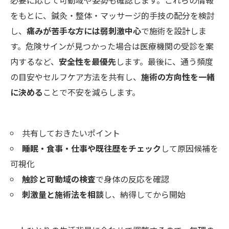
必要に応じて可動域や姿勢も確認します。これらの情報
をもとに、鍼灸・整体・マッサージ的手技の配分を検討
し、
痛みが苦手な方には弱刺激中心
で施術を設計しま
す。危険サインが見つかった場合は医療機関の受診を案
内するなど、
安全性を最優先
します。最後に、通う頻度
の目安やセルフケア方法を共有し、
施術の方向性を一緒
に決める
ことで不安を減らします。
共有しておきたいポイント
睡眠・食事・仕事や既往歴をチェック
して原因候補を
可視化
触診と可動域の検査
で身体の反応を確認
刺激量と施術法を相談
し、納得してから開始