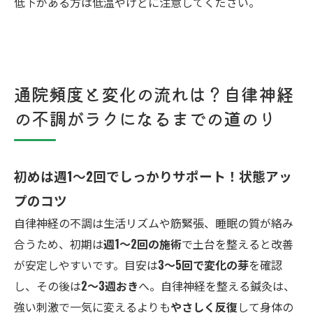
低下がある方は低温やけどに注意してください。
通院頻度と変化の流れは？自律神経
の不調がラクになるまでの道のり
初めは週1〜2回でしっかりサポート！状態アッ
プのコツ
自律神経の不調は生活リズムや筋緊張、睡眠の質が絡み
合うため、初期は
週1〜2回の施術
で土台を整えると改善
が安定しやすいです。目安は
3〜5回で変化の芽
を確認
し、その後は
2〜3週おき
へ。自律神経を整える鍼灸は、
強い刺激で一気に変えるよりも
やさしく反復
して身体の