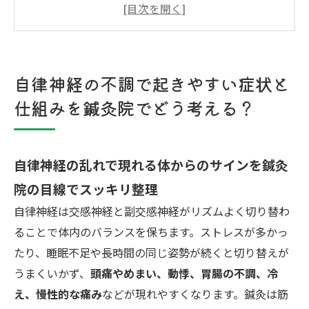
施術の違いを知って自分に合う鍼灸体験を選ぼ
う！頭鍼や円皮鍼、お灸やYNSAの特徴
通院頻度と変化の流れは？自律神経の不調がラ
自律神経の不調で起きやすい症状と
クになるまでの道のり
仕組みを鍼灸院でどう考える？
鍼灸院が初めてでも安心！施術の流れや服装・
痛み・安全性の疑問をまるごと解消
アクセス
自律神経の乱れで現れる体からのサインを鍼灸
院の目線でスッキリ整理
自律神経は交感神経と副交感神経がリズムよく切り替わ
ることで体内のバランスを保ちます。ストレスが多かっ
たり、睡眠不足や長時間の同じ姿勢が続くと切り替えが
うまくいかず、
頭痛やめまい、動悸、胃腸の不調、冷
え、慢性的な痛み
などが現れやすくなります。鍼灸は筋