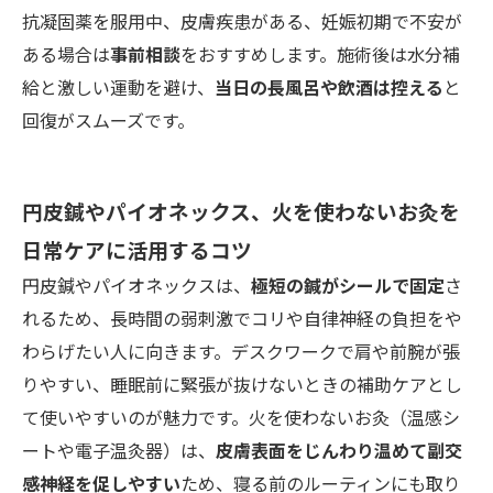
抗凝固薬を服用中、皮膚疾患がある、妊娠初期で不安が
ある場合は
事前相談
をおすすめします。施術後は水分補
給と激しい運動を避け、
当日の長風呂や飲酒は控える
と
回復がスムーズです。
円皮鍼やパイオネックス、火を使わないお灸を
日常ケアに活用するコツ
円皮鍼やパイオネックスは、
極短の鍼がシールで固定
さ
れるため、長時間の弱刺激でコリや自律神経の負担をや
わらげたい人に向きます。デスクワークで肩や前腕が張
りやすい、睡眠前に緊張が抜けないときの補助ケアとし
て使いやすいのが魅力です。火を使わないお灸（温感シ
ートや電子温灸器）は、
皮膚表面をじんわり温めて副交
感神経を促しやすい
ため、寝る前のルーティンにも取り