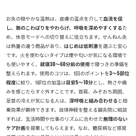
お灸の穏やかな温熱は、皮膚の温点を介して
血流を促
し、筋のこわばりをやわらげ、呼吸を深めやすくする
た
め、休息モードへの切り替えに役立ちます。せんねん灸
は熱量の違う商品があり、
はじめは低刺激
を選ぶと安心
です。火を使わないタイプは煙や匂いが気になる環境で
も使いやすく、
就寝30〜60分前の使用
で寝つきの準備を
整えられます。使用のコツは、1回のポイントを
3〜5部位
程度
に絞り、1部位の加温は
目安5〜10分
とし、熱さや痛
みを感じたらすぐ外すことです。首肩、みぞおち周囲、
足首の冷えが気になる人は、
深呼吸と組み合わせる
と相
乗効果が期待できます。自律神経を整える鍼灸院に相談
すれば、生活時間や仕事のリズムに合わせた
無理のない
ケア計画
を提案してもらえます。なお、糖尿病など感覚