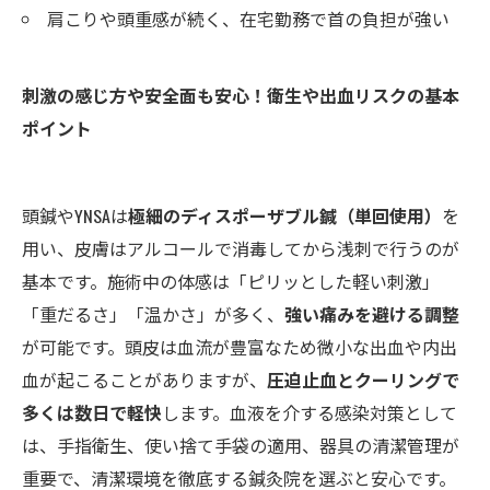
肩こりや頭重感が続く、在宅勤務で首の負担が強い
刺激の感じ方や安全面も安心！衛生や出血リスクの基本
ポイント
頭鍼やYNSAは
極細のディスポーザブル鍼（単回使用）
を
用い、皮膚はアルコールで消毒してから浅刺で行うのが
基本です。施術中の体感は「ピリッとした軽い刺激」
「重だるさ」「温かさ」が多く、
強い痛みを避ける調整
が可能です。頭皮は血流が豊富なため微小な出血や内出
血が起こることがありますが、
圧迫止血とクーリングで
多くは数日で軽快
します。血液を介する感染対策として
は、手指衛生、使い捨て手袋の適用、器具の清潔管理が
重要で、清潔環境を徹底する鍼灸院を選ぶと安心です。