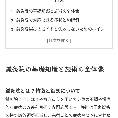
鍼灸院の基礎知識と施術の全体像
鍼灸院で対応できる症状と施術例
鍼灸院選びのガイドと失敗しないためのポイン
ト
鍼灸院の料金体系と保険・自費の違い
埼玉県行田市 鍼灸院について
埼玉県行田市で鍼灸院が選ばれる理由
鍼灸院の基礎知識と施術の全体像
埼玉県行田市について
アクセス
鍼灸院とは？特徴と役割について
鍼灸院とは、はりやおきゅうを用いて身体の不調や慢性
的な症状の改善を目指す専門施設です。施術は国家資格
を持つ鍼灸師が担当し、患者ごとの症状や悩みに合わせ