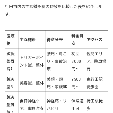
行田市内の主な鍼灸院の特徴を比較した表を紹介しま
す。
医院
料金目
主な施術
得意分野
アクセス
例
安
鍼灸
腰痛・肩こ
初回
佐間エリ
トリガーポイ
整骨
り・事故治
3,000
ア、駐車場
ント鍼、整体
院A
療
円～
有
鍼灸
美顔・頭
2,500
東行田駅
美容鍼、整体
室B
痛・家族OK
円～
徒歩圏
鍼灸
自律神経ケ
神経痛・リ
保険適
持田駅徒
整骨
ア、事故治療
ハビリ
用可
歩
院C