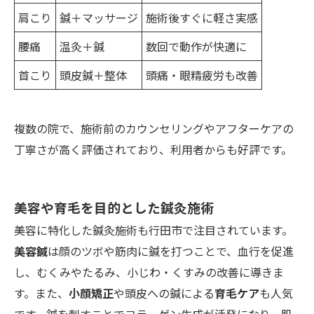
肩こり
鍼＋マッサージ
施術後すぐに軽さ実感
腰痛
温灸＋鍼
数回で動作が快適に
首こり
頭皮鍼＋整体
頭痛・眼精疲労も改善
複数の院で、施術前のカウンセリングやアフターケアの
丁寧さが高く評価されており、利用者からも好評です。
美容や育毛を目的とした鍼灸施術
美容に特化した鍼灸施術も行田市で注目されています。
美容鍼
は顔のツボや筋肉に鍼を打つことで、血行を促進
し、むくみやたるみ、小じわ・くすみの改善に導きま
す。また、
小顔矯正
や頭皮への鍼による
育毛ケア
も人気