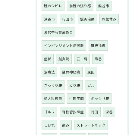
腕のシビレ
前腕の張り感
熊谷市
深谷市
行田市
鍼灸治療
お盆休み
お盆中も診療あり
インピンジメント症候群
腱板損傷
症状
鍼灸院
五十肩
熊谷
治療法
坐骨神経痛
原因
ぎっくり腰
反り腰
ピル
婦人科疾患
生理不順
ギックリ腰
ゴルフ
脊柱管狭窄症
行田
深谷
しびれ
痛み
ストレートネック