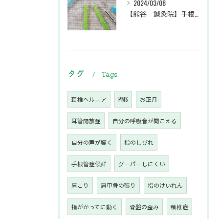
2024/03/08
【熊谷 鍼灸院】手根管症候群で手のシビレ・痛みにお悩みの患者様
タグ
Tags
頚椎ヘルニア
PMS
お正月
耳管開放症
自分の呼吸音が聞こえる
自分の声が響く
指のしびれ
手根管症候群
グーパーしにくい
肩こり
肩甲骨の張り
指のけいれん
指がかってに動く
骨盤の歪み
頚椎症