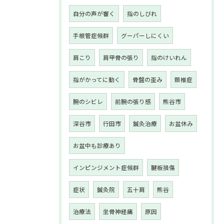
自分の声が響く
指のしびれ
手根管症候群
グーパーしにくい
肩こり
肩甲骨の張り
指のけいれん
指がかってに動く
骨盤の歪み
頚椎症
腕のシビレ
前腕の張り感
熊谷市
深谷市
行田市
鍼灸治療
お盆休み
お盆中も診療あり
インピンジメント症候群
腱板損傷
症状
鍼灸院
五十肩
熊谷
治療法
坐骨神経痛
原因