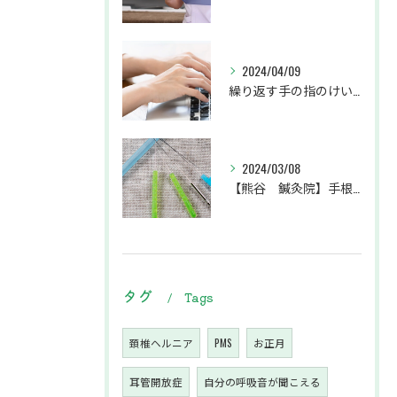
2024/04/09
繰り返す手の指のけいれんでお悩みの患者様
2024/03/08
【熊谷 鍼灸院】手根管症候群で手のシビレ・痛みにお悩みの患者様
タグ
Tags
頚椎ヘルニア
PMS
お正月
耳管開放症
自分の呼吸音が聞こえる