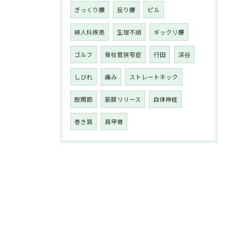
ぎっくり腰
反り腰
ピル
婦人科疾患
生理不順
ギックリ腰
ゴルフ
脊柱管狭窄症
行田
深谷
しびれ
痛み
ストレートネック
股関節
筋膜リリース
自律神経
巻き肩
肩甲骨